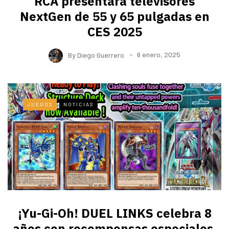
RCA presentará televisores
NextGen de 55 y 65 pulgadas en
CES 2025
By
Diego Guerrero
6 enero, 2025
JUEGOS
NOTICIAS
¡Yu-Gi-Oh! DUEL LINKS celebra 8
años con recompensas especiales,