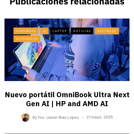
Publicaciones relacionadas
HARDWARE
IA
LAPTOP
NOTICIAS
SOFTWARE
ULTRABOOK
Nuevo portátil OmniBook Ultra ​Next
Gen AI | HP and AMD AI
By
Fco. Javier Blas Lopez
21 mayo, 2025