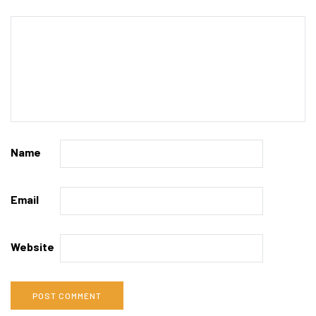
Name
Email
Website