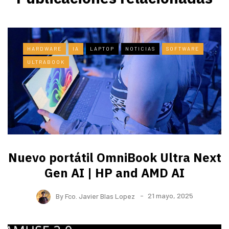
HARDWARE
IA
LAPTOP
NOTICIAS
SOFTWARE
ULTRABOOK
Nuevo portátil OmniBook Ultra ​Next
Gen AI | HP and AMD AI
By
Fco. Javier Blas Lopez
21 mayo, 2025