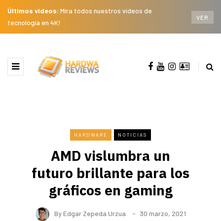
Últimos videos:
Mira todos nuestros videos de
VER
tecnología en 4K!
HARDWARE
NOTICIAS
AMD vislumbra un
futuro brillante para los
gráficos en gaming
By
Edgar Zepeda Urzua
30 marzo, 2021