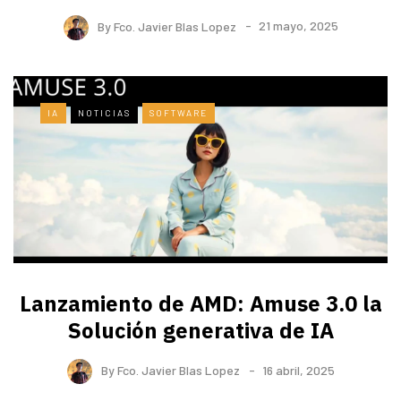
By
Fco. Javier Blas Lopez
21 mayo, 2025
IA
NOTICIAS
SOFTWARE
Lanzamiento de AMD: Amuse 3.0 la
Solución generativa de IA
By
Fco. Javier Blas Lopez
16 abril, 2025