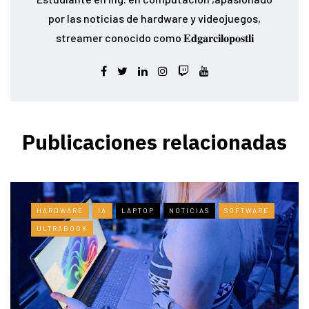
por las noticias de hardware y videojuegos,
streamer conocido como 𝐄𝐝𝐠𝐚𝐫𝐜𝐢𝐥𝐨𝐩𝐨𝐬𝐭𝐥𝐢
Publicaciones relacionadas
HARDWARE
IA
LAPTOP
NOTICIAS
SOFTWARE
ULTRABOOK