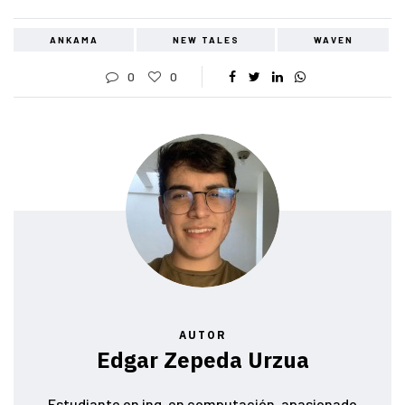
ANKAMA
NEW TALES
WAVEN
0
0
AUTOR
Edgar Zepeda Urzua
Estudiante en ing. en computación ,apasionado