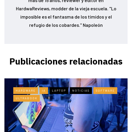
más de 15 años, reviewer y editor en
HardwaReviews, modder de la vieja escuela. "Lo
imposible es el fantasma de los tímidos y el
refugio de los cobardes." Napoleón
Publicaciones relacionadas
HARDWARE
IA
LAPTOP
NOTICIAS
SOFTWARE
ULTRABOOK