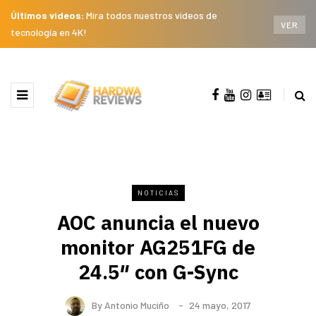
Últimos videos:
Mira todos nuestros videos de
VER
tecnología en 4K!
NOTICIAS
AOC anuncia el nuevo
monitor AG251FG de
24.5″ con G-Sync
By
Antonio Muciño
24 mayo, 2017