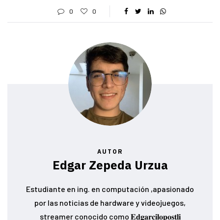
0
0
AUTOR
Edgar Zepeda Urzua
Estudiante en ing. en computación ,apasionado
por las noticias de hardware y videojuegos,
streamer conocido como 𝐄𝐝𝐠𝐚𝐫𝐜𝐢𝐥𝐨𝐩𝐨𝐬𝐭𝐥𝐢