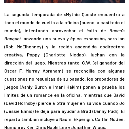
La segunda temporada de «Mythic Quest» encuentra a
todo el mundo de vuelta a la oficina (bueno, a casi todo el
mundo), intentando aprovechar el éxito de
Raven’s
Banquet
lanzando una nueva y épica expansión, pero Ian
(Rob McElhenney) y la recién ascendida codirectora
creativa, Poppy (Charlotte Nicdao), luchan con la
dirección del juego. Mientras tanto, C.W. (el ganador del
Oscar F. Murray Abraham) se reconcilia con algunas
cuestiones no resueltas de su pasado, los probadores de
juegos (Ashly Burch e Imani Hakim) ponen a prueba los
límites de un romance en la oficina, mientras que David
(David Hornsby) pierde a otra mujer en su vida cuando Jo
(Jessie Ennis) le deja para ayudar a Brad (Danny Pudi). El
reparto también incluye a Naomi Ekperigin, Caitlin McGee,
Humphrey Ker, Chris Naoki Lee y Jonathan Wiggs.