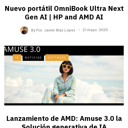
Nuevo portátil OmniBook Ultra ​Next
Gen AI | HP and AMD AI
By
Fco. Javier Blas Lopez
21 mayo, 2025
IA
NOTICIAS
SOFTWARE
Lanzamiento de AMD: Amuse 3.0 la
Solución generativa de IA