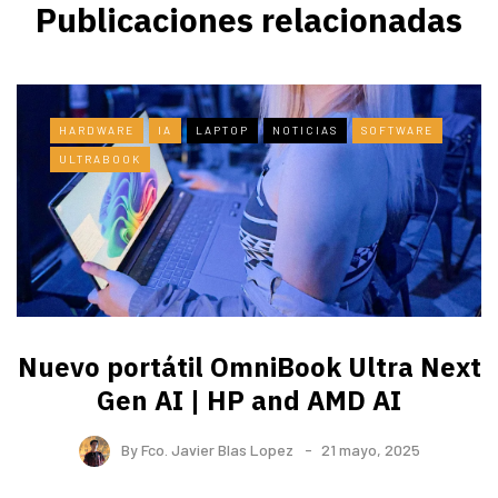
Publicaciones relacionadas
HARDWARE
IA
LAPTOP
NOTICIAS
SOFTWARE
ULTRABOOK
Nuevo portátil OmniBook Ultra ​Next
Gen AI | HP and AMD AI
By
Fco. Javier Blas Lopez
21 mayo, 2025