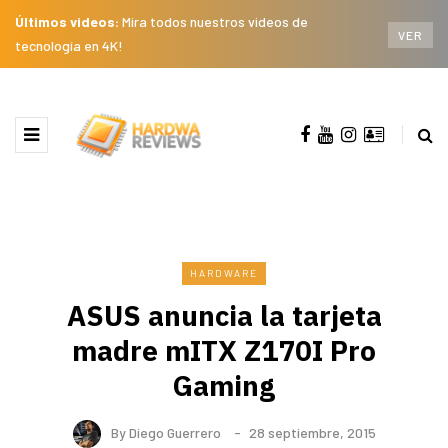
Últimos videos:
Mira todos nuestros videos de
VER
tecnología en 4K!
HARDWARE
ASUS anuncia la tarjeta
madre mITX Z170I Pro
Gaming
By
Diego Guerrero
28 septiembre, 2015