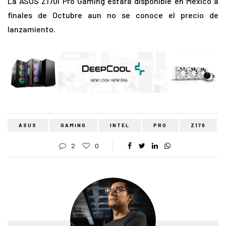
La ASUS Z170I Pro Gaming estará disponible en México a
finales de Octubre aun no se conoce el precio de
lanzamiento.
ASUS
GAMING
INTEL
PRO
Z170
2
0