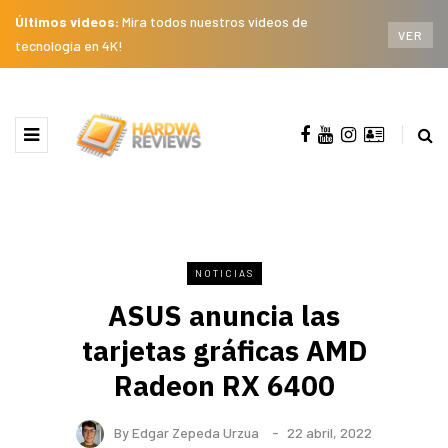
Últimos videos:
Mira todos nuestros videos de
VER
tecnología en 4K!
NOTICIAS
ASUS anuncia las
tarjetas gráficas AMD
Radeon RX 6400
By
Edgar Zepeda Urzua
22 abril, 2022