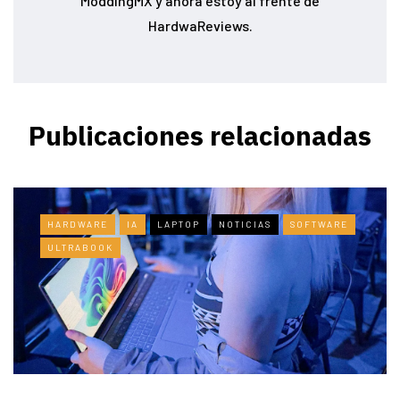
ModdingMX y ahora estoy al frente de
HardwaReviews.
Publicaciones relacionadas
HARDWARE
IA
LAPTOP
NOTICIAS
SOFTWARE
ULTRABOOK