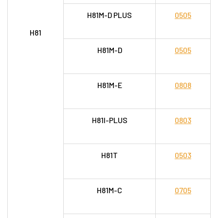
H81M-D PLUS
0505
H81
H81M-D
0505
H81M-E
0808
H81I-PLUS
0803
H81T
0503
H81M-C
0705