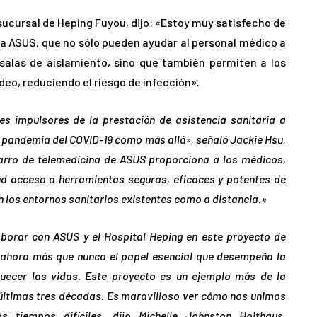
 sucursal de Heping Fuyou, dijo: «Estoy muy satisfecho de
na ASUS, que no sólo pueden ayudar al personal médico a
 salas de aislamiento, sino que también permiten a los
deo, reduciendo el riesgo de infección».
es impulsores de la prestación de asistencia sanitaria a
 pandemia del COVID-19 como más allá», señaló Jackie Hsu,
carro de telemedicina de ASUS proporciona a los médicos,
ud acceso a herramientas seguras, eficaces y potentes de
n los entornos sanitarios existentes como a distancia.»
laborar con ASUS y el Hospital Heping en este proyecto de
ahora más que nunca el papel esencial que desempeña la
quecer las vidas. Este proyecto es un ejemplo más de la
 últimas tres décadas. Es maravilloso ver cómo nos unimos
 tiempos difíciles, dijo Michelle Johnston Holthaus,