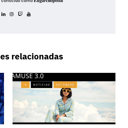
ido como 𝐄𝐝𝐠𝐚𝐫𝐜𝐢𝐥𝐨𝐩𝐨𝐬𝐭𝐥𝐢
es relacionadas
IA
NOTICIAS
SOFTWARE