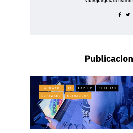
videojuegos, streamer conoc
Publicacion
HARDWARE
IA
LAPTOP
NOTICIAS
SOFTWARE
ULTRABOOK