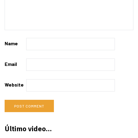
Name
Email
Website
Último video…