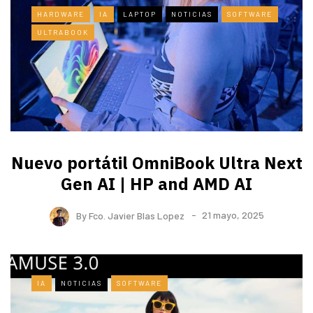
HARDWARE
IA
LAPTOP
NOTICIAS
SOFTWARE
ULTRABOOK
Nuevo portátil OmniBook Ultra ​Next
Gen AI | HP and AMD AI
By
Fco. Javier Blas Lopez
21 mayo, 2025
IA
NOTICIAS
SOFTWARE