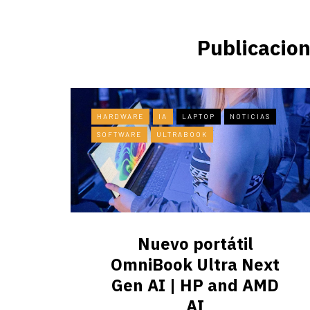
Publicacion
HARDWARE
IA
LAPTOP
NOTICIAS
SOFTWARE
ULTRABOOK
Nuevo portátil
OmniBook Ultra ​Next
Gen AI | HP and AMD
AI