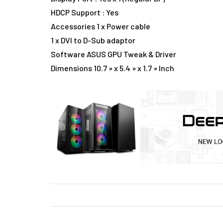
HDCP Support : Yes
Accessories 1 x Power cable
1 x DVI to D-Sub adaptor
Software ASUS GPU Tweak & Driver
Dimensions 10.7 » x 5.4 » x 1.7 » Inch