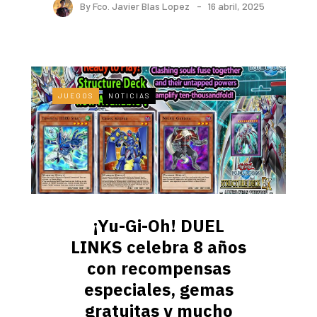
By
Fco. Javier Blas Lopez
16 abril, 2025
JUEGOS
NOTICIAS
¡Yu-Gi-Oh! DUEL
LINKS celebra 8 años
con recompensas
especiales, gemas
gratuitas y mucho