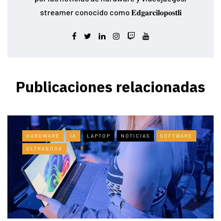
streamer conocido como 𝐄𝐝𝐠𝐚𝐫𝐜𝐢𝐥𝐨𝐩𝐨𝐬𝐭𝐥𝐢
Publicaciones relacionadas
HARDWARE
IA
LAPTOP
NOTICIAS
SOFTWARE
ULTRABOOK