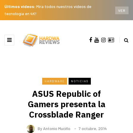
Últimos videos:
Mira todos nuestros videos de
VER
tecnología en 4K!
HARDWARE
NOTICIAS
ASUS Republic of
Gamers presenta la
Crossblade Ranger
By
Antonio Muciño
7 octubre, 2014