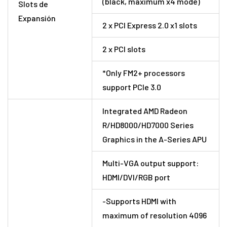
(black, maximum x4 mode)
Slots de
Expansión
2 x PCI Express 2.0 x1 slots
2 x PCI slots
*Only FM2+ processors
support PCIe 3.0
Integrated AMD Radeon
R/HD8000/HD7000 Series
Graphics in the A-Series APU
Multi-VGA output support:
HDMI/DVI/RGB port
-Supports HDMI with
maximum of resolution 4096