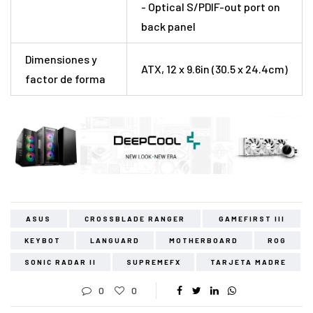
- Optical S/PDIF-out port on
back panel
Dimensiones y
ATX, 12 x 9.6in (30.5 x 24.4cm)
factor de forma
ASUS
CROSSBLADE RANGER
GAMEFIRST III
KEYBOT
LANGUARD
MOTHERBOARD
ROG
SONIC RADAR II
SUPREMEFX
TARJETA MADRE
0
0