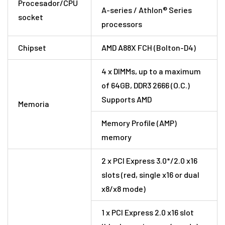
Procesador/CPU
A-series / Athlon® Series
socket
processors
Chipset
AMD A88X FCH (Bolton-D4)
4 x DIMMs, up to a maximum
of 64GB, DDR3 2666 (O.C.)
Supports AMD
Memoria
Memory Profile (AMP)
memory
2 x PCI Express 3.0*/2.0 x16
slots (red, single x16 or dual
x8/x8 mode)
1 x PCI Express 2.0 x16 slot