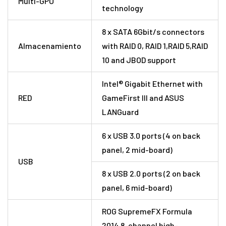
Multi-GPU
technology
8 x SATA 6Gbit/s connectors
Almacenamiento
with RAID 0, RAID 1,RAID 5,RAID
10 and JBOD support
Intel® Gigabit Ethernet with
RED
GameFirst III and ASUS
LANGuard
6 x USB 3.0 ports (4 on back
panel, 2 mid-board)
USB
8 x USB 2.0 ports (2 on back
panel, 6 mid-board)
ROG SupremeFX Formula
2014 8-channel high-