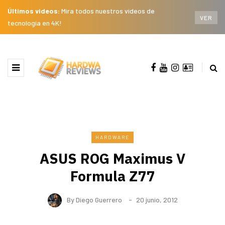
Últimos videos:
Mira todos nuestros videos de
VER
tecnología en 4K!
HARDWARE
ASUS ROG Maximus V
Formula Z77
By
Diego Guerrero
20 junio, 2012