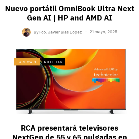
Nuevo portátil OmniBook Ultra ​Next
Gen AI | HP and AMD AI
By
Fco. Javier Blas Lopez
21 mayo, 2025
HARDWARE
NOTICIAS
RCA presentará televisores
NextGen de 55 y 65 pulgadas en