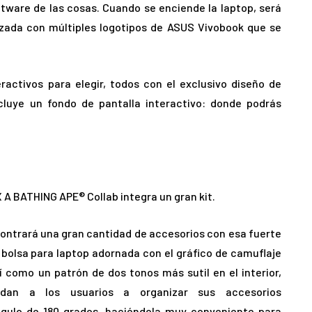
ftware de las cosas. Cuando se enciende la laptop, será
izada con múltiples logotipos de ASUS Vivobook que se
ractivos para elegir, todos con el exclusivo diseño de
luye un fondo de pantalla interactivo: donde podrás
 A BATHING APE® Collab integra un gran kit.
contrará una gran cantidad de accesorios con esa fuerte
 bolsa para laptop adornada con el gráfico de camuflaje
 como un patrón de dos tonos más sutil en el interior,
dan a los usuarios a organizar sus accesorios
gulo de 180 grados, haciéndola muy conveniente para