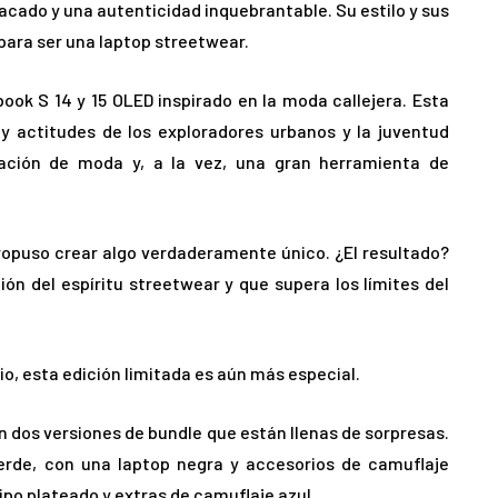
cado y una autenticidad inquebrantable. Su estilo y sus
 para ser una laptop streetwear.
ook S 14 y 15 OLED inspirado en la moda callejera. Esta
y actitudes de los exploradores urbanos y la juventud
ración de moda y, a la vez, una gran herramienta de
ropuso crear algo verdaderamente único. ¿El resultado?
ón del espíritu streetwear y que supera los límites del
o, esta edición limitada es aún más especial.
 dos versiones de bundle que están llenas de sorpresas.
erde, con una laptop negra y accesorios de camuflaje
ipo plateado y extras de camuflaje azul.