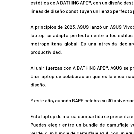
estética de A BATHING APE®, con un diseño desta
líneas de diseño constituyen un lienzo perfecto
A principios de 2023, ASUS lanzó un ASUS Vivob
laptop se adapta perfectamente a los estilos 
metropolitana global. Es una atrevida decla
productividad.
Al unir fuerzas con A BATHING APE®, ASUS se p
Una laptop de colaboración que es la encarnaci
diseño.
Y este año, cuando BAPE celebra su 30 aniversari
Esta laptop de marca compartida se presenta en
Puedes elegir entre un bundle de camuflaje v
verde, o un bundle de camuflaje azul, con un equ