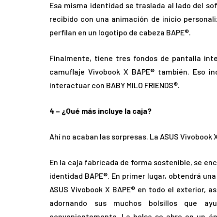
Esa misma identidad se traslada al lado del so
recibido con una animación de inicio personal
perfilan en un logotipo de cabeza BAPE®.
Finalmente, tiene tres fondos de pantalla inte
camuflaje Vivobook X BAPE® también. Eso inc
interactuar con BABY MILO FRIENDS®.
4 – ¿Qué más incluye la caja?
Ahí no acaban las sorpresas. La ASUS Vivobook X
En la caja fabricada de forma sostenible, se en
identidad BAPE®. En primer lugar, obtendrá una
ASUS Vivobook X BAPE® en todo el exterior, así
adornando sus muchos bolsillos que ayu
convenientemente. La bolsa se abre en un án