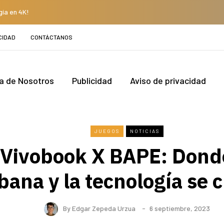
gía en 4K!
CIDAD
CONTÁCTANOS
a de Nosotros
Publicidad
Aviso de privacidad
JUEGOS
NOTICIAS
Vivobook X BAPE: Dond
bana y la tecnología se 
By
Edgar Zepeda Urzua
6 septiembre, 2023