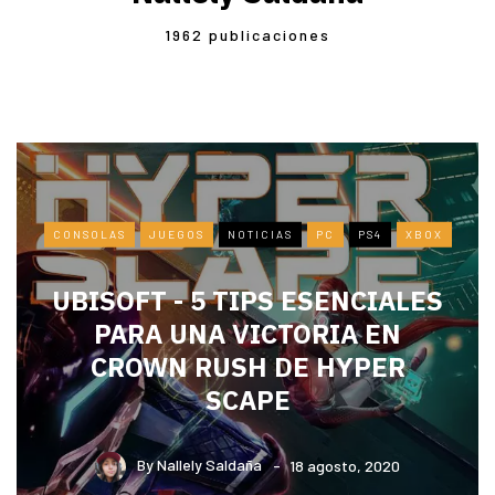
1962 publicaciones
CONSOLAS
JUEGOS
NOTICIAS
PC
PS4
XBOX
UBISOFT - 5 TIPS ESENCIALES
PARA UNA VICTORIA EN
CROWN RUSH DE HYPER
SCAPE
By
Nallely Saldaña
18 agosto, 2020