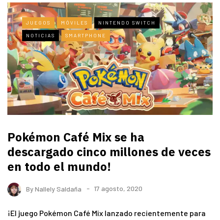
JUEGOS
MÓVILES
NINTENDO SWITCH
NOTICIAS
SMARTPHONE
Pokémon Café Mix se ha
descargado cinco millones de veces
en todo el mundo!
By
Nallely Saldaña
17 agosto, 2020
¡El juego Pokémon Café Mix lanzado recientemente para