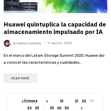
Huawei quintuplica la capacidad de
almacenamiento impulsado por IA
By
Nallely Saldaña
14 agosto, 2020
En el marco del Latam Storage Summit 2020, Huawei dio
a conocer las características y cualidades…
READ MORE
« Primera
«
...
10
...
21
22
23
24
25
...
30
40
50
...
»