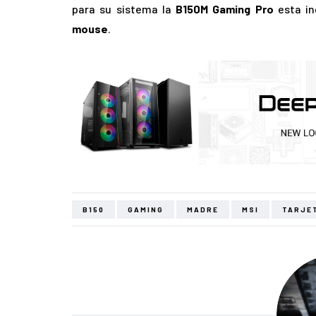
para su sistema la
B150M Gaming Pro
esta in
mouse
.
B150
GAMING
MADRE
MSI
TARJE