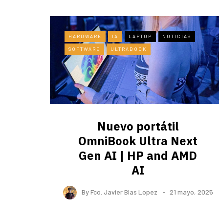
HARDWARE
IA
LAPTOP
NOTICIAS
SOFTWARE
ULTRABOOK
Nuevo portátil
OmniBook Ultra ​Next
Gen AI | HP and AMD
AI
By
Fco. Javier Blas Lopez
21 mayo, 2025