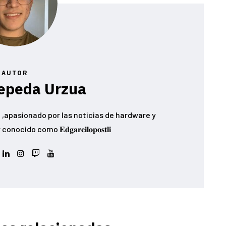
AUTOR
epeda Urzua
,apasionado por las noticias de hardware y
ido como 𝐄𝐝𝐠𝐚𝐫𝐜𝐢𝐥𝐨𝐩𝐨𝐬𝐭𝐥𝐢