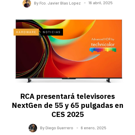
By
Fco. Javier Blas Lopez
16 abril, 2025
HARDWARE
NOTICIAS
RCA presentará televisores
NextGen de 55 y 65 pulgadas en
CES 2025
By
Diego Guerrero
6 enero, 2025