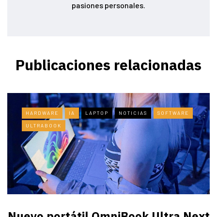
pasiones personales.
Publicaciones relacionadas
HARDWARE
IA
LAPTOP
NOTICIAS
SOFTWARE
ULTRABOOK
Nuevo portátil OmniBook Ultra ​Next