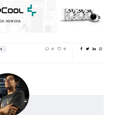
0
0
DS