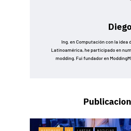
Diego
Ing. en Computación con la idea d
Latinoamérica, he participado en num
modding. Fui fundador en ModdingMX
Publicacion
HARDWARE
IA
LAPTOP
NOTICIAS