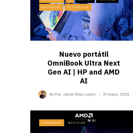
SOFTWARE
ULTRABOOK
Nuevo portátil
OmniBook Ultra ​Next
Gen AI | HP and AMD
AI
By
Fco. Javier Blas Lopez
21 mayo, 2025
HARDWARE
NOTICIAS