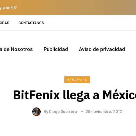
gía en 4K!
CIDAD
CONTÁCTANOS
a de Nosotros
Publicidad
Aviso de privacidad
HARDWARE
BitFenix llega a Méxic
By
Diego Guerrero
28 noviembre, 2012