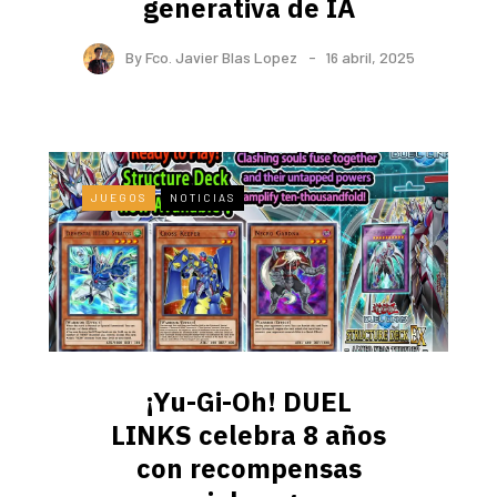
generativa de IA
By
Fco. Javier Blas Lopez
16 abril, 2025
JUEGOS
NOTICIAS
¡Yu-Gi-Oh! DUEL
LINKS celebra 8 años
con recompensas