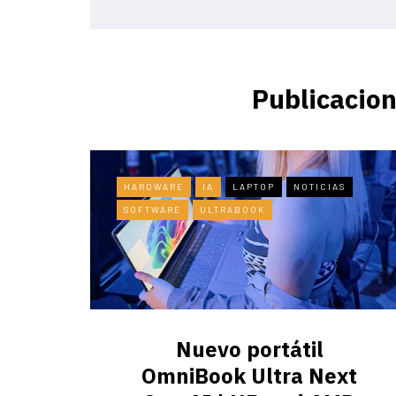
Publicacion
HARDWARE
IA
LAPTOP
NOTICIAS
SOFTWARE
ULTRABOOK
Nuevo portátil
OmniBook Ultra ​Next