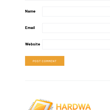
Name
Email
Website