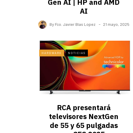
Gen AI | HP and AMD
AI
By
Fco. Javier Blas Lopez
21 mayo, 2025
HARDWARE
NOTICIAS
RCA presentará
televisores NextGen
de 55 y 65 pulgadas