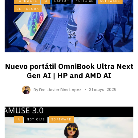
HARDWARE
IA
LAPTOP
NOTICIAS
SOFTWARE
ULTRABOOK
Nuevo portátil OmniBook Ultra ​Next
Gen AI | HP and AMD AI
By
Fco. Javier Blas Lopez
21 mayo, 2025
IA
NOTICIAS
SOFTWARE