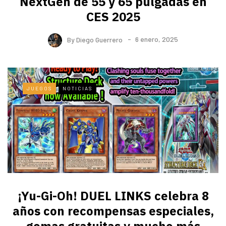
NextGen de 55 y 65 pulgadas en
CES 2025
By
Diego Guerrero
6 enero, 2025
JUEGOS
NOTICIAS
¡Yu-Gi-Oh! DUEL LINKS celebra 8
años con recompensas especiales,
gemas gratuitas y mucho más