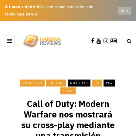
Últimos videos:
Mira todos nuestros videos de
VER
tecnología en 4K!
CONSOLAS
JUEGOS
NOTICIAS
PC
PS4
XBOX
Call of Duty: Modern
Warfare nos mostrará
su cross-play mediante
una transmisión