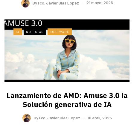
By
Fco. Javier Blas Lopez
21 mayo, 2025
IA
NOTICIAS
SOFTWARE
Lanzamiento de AMD: Amuse 3.0 la
Solución generativa de IA
By
Fco. Javier Blas Lopez
16 abril, 2025