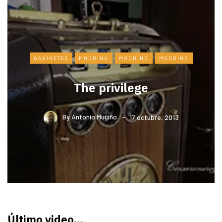
GABINETES
MODDING
MODDING
MODDING
The privilege
By
Antonio Muciño
17 octubre, 2013
Último video…