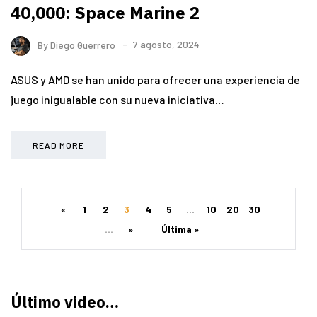
40,000: Space Marine 2
By
Diego Guerrero
7 agosto, 2024
ASUS y AMD se han unido para ofrecer una experiencia de
juego inigualable con su nueva iniciativa…
READ MORE
«
1
2
3
4
5
...
10
20
30
...
»
Última »
Último video…