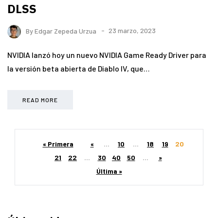
DLSS
By
Edgar Zepeda Urzua
23 marzo, 2023
NVIDIA lanzó hoy un nuevo NVIDIA Game Ready Driver para
la versión beta abierta de Diablo IV, que…
READ MORE
« Primera
«
...
10
...
18
19
20
21
22
...
30
40
50
...
»
Última »