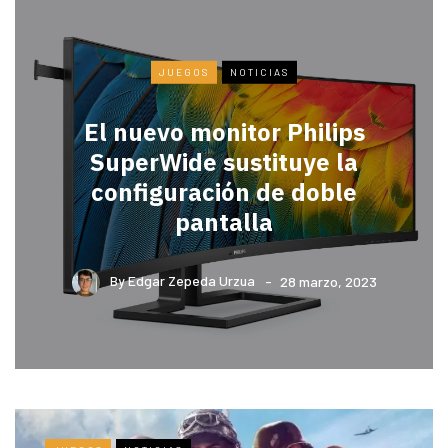
JUEGOS
NOTICIAS
El nuevo monitor Philips
SuperWide sustituye la
configuración de doble
pantalla
By
Edgar Zepeda Urzua
28 marzo, 2023