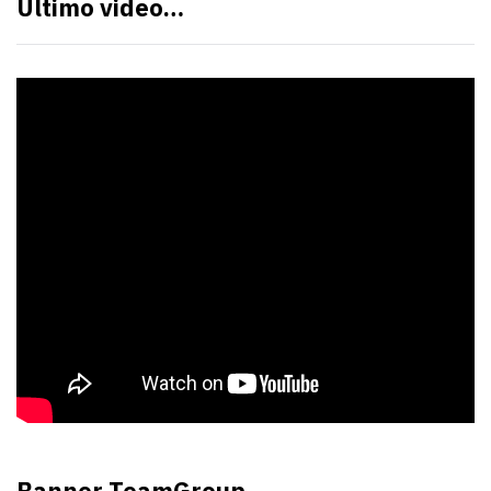
Último video…
Banner TeamGroup