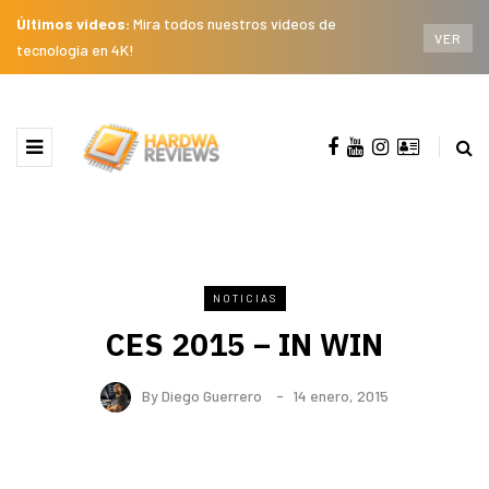
Últimos videos:
Mira todos nuestros videos de
VER
tecnología en 4K!
NOTICIAS
CES 2015 – IN WIN
By
Diego Guerrero
14 enero, 2015