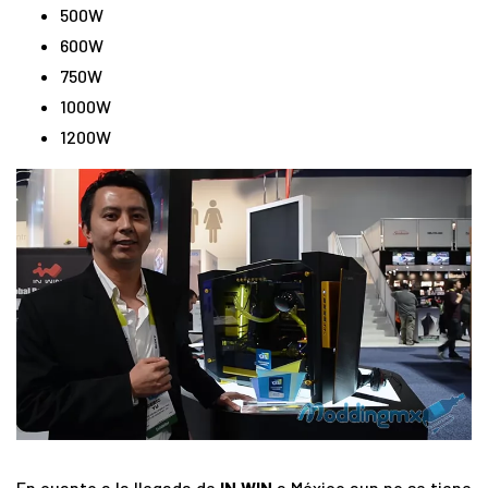
500W
600W
750W
1000W
1200W
En cuanto a la llegada de
IN WIN
a México aun no se tiene