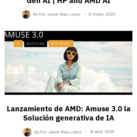
Gen AI | HP and AMD AI
By
Fco. Javier Blas Lopez
21 mayo, 2025
IA
NOTICIAS
SOFTWARE
Lanzamiento de AMD: Amuse 3.0 la
Solución generativa de IA
By
Fco. Javier Blas Lopez
16 abril, 2025