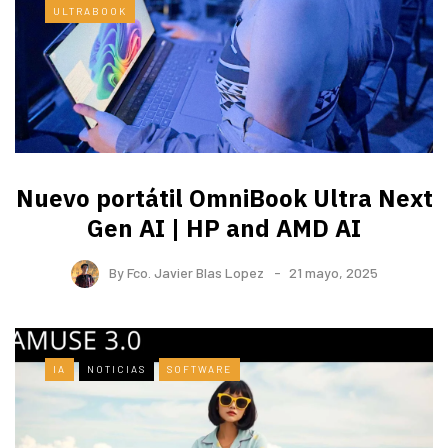
ULTRABOOK
Nuevo portátil OmniBook Ultra ​Next
Gen AI | HP and AMD AI
By
Fco. Javier Blas Lopez
21 mayo, 2025
IA
NOTICIAS
SOFTWARE