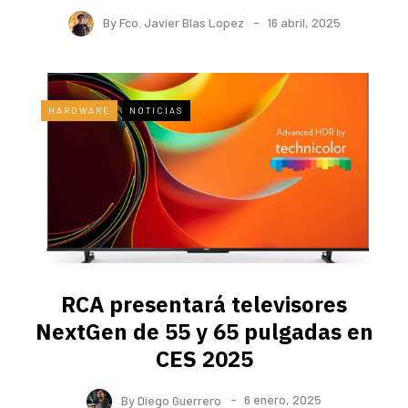
By
Fco. Javier Blas Lopez
16 abril, 2025
HARDWARE
NOTICIAS
RCA presentará televisores
NextGen de 55 y 65 pulgadas en
CES 2025
By
Diego Guerrero
6 enero, 2025