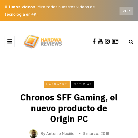
Últimos videos:
Mira todos nuestros videos de
VER
tecnología en 4K!
HARDWARE
NOTICIAS
Chronos SFF Gaming, el
nuevo producto de
Origin PC
By
Antonio Muciño
9 marzo, 2016