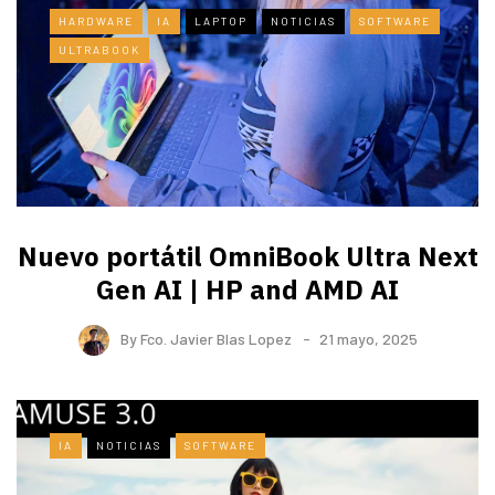
HARDWARE
IA
LAPTOP
NOTICIAS
SOFTWARE
ULTRABOOK
Nuevo portátil OmniBook Ultra ​Next
Gen AI | HP and AMD AI
By
Fco. Javier Blas Lopez
21 mayo, 2025
IA
NOTICIAS
SOFTWARE