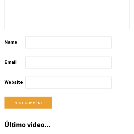
Name
Email
Website
Último video…