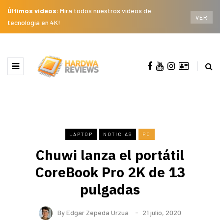
Últimos videos:
Mira todos nuestros videos de
VER
tecnología en 4K!
LAPTOP
NOTICIAS
PC
Chuwi lanza el portátil
CoreBook Pro 2K de 13
pulgadas
By
Edgar Zepeda Urzua
21 julio, 2020