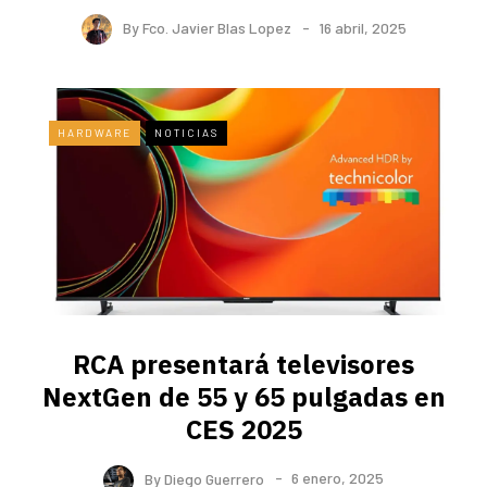
By
Fco. Javier Blas Lopez
16 abril, 2025
HARDWARE
NOTICIAS
RCA presentará televisores
NextGen de 55 y 65 pulgadas en
CES 2025
By
Diego Guerrero
6 enero, 2025