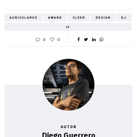
AURICULARES
AWARD
CLEER
DESIGN
DJ
IF
0
0
AUTOR
Diego Guerrero