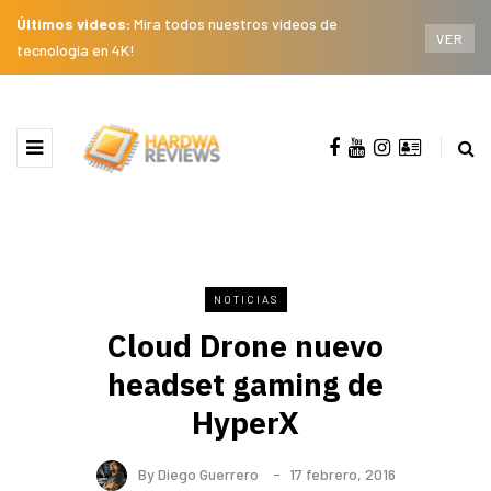
Últimos videos:
Mira todos nuestros videos de
VER
tecnología en 4K!
NOTICIAS
Cloud Drone nuevo
headset gaming de
HyperX
By
Diego Guerrero
17 febrero, 2016