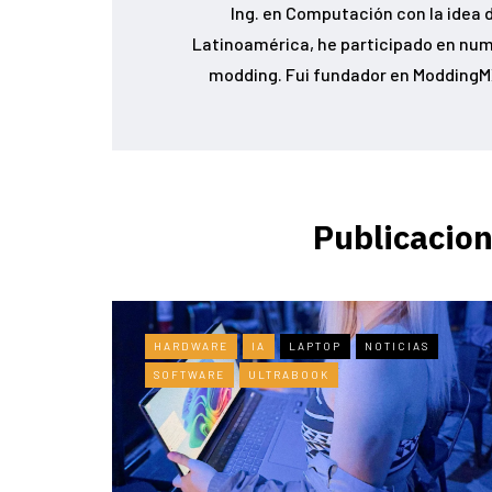
Ing. en Computación con la idea d
Latinoamérica, he participado en num
modding. Fui fundador en ModdingMX
Publicacion
HARDWARE
IA
LAPTOP
NOTICIAS
SOFTWARE
ULTRABOOK