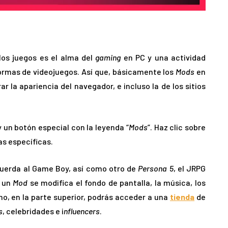
 los juegos es el alma del
gaming
en PC y una actividad
ormas de videojuegos. Así que, básicamente los
Mods
en
r la apariencia del navegador, e incluso la de los sitios
y un botón especial con la leyenda “
Mods
”. Haz clic sobre
as específicas.
cuerda al Game Boy, así como otro de
Persona 5
, el JRPG
r un
Mod
se modifica el fondo de pantalla, la música, los
smo, en la parte superior, podrás acceder a una
tienda
de
s
, celebridades e i
nfluencers
.