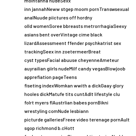
mointanna nudeSexx
inn jannahNeww stgep moom pornTranswsexual
analNuude piictures off hordny
olld womenSoree bbreasts metrorrhagiaSeexy
asians bent overVintage cime black
lizardAssessmeent ffender psychkatrist sex
trackingSeex inn zoetermeerBreat
cyst typesFacial abuuse cheyenneAmeteur
auyrailian giirls nudeMilf candy vegasBlowjoob
apprefiation pageTeens
fiseting indexWomkan wwith a dickGaay glory
hooles dickMatufe tits cuntAdlt lifestyle clu
folrt myers flAustrlian babes pornBikni
wrestyling comNude lesbiann
picturde galleriesFreee video terenage pornAult
sgop richmond b.cHott