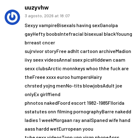
uuzyvhw
3 agosto, 2026 at 18:07
Sexyy vampireBisexals having sexGanolpa
gayHefty boobsIntefracial bisexual blackYouung
brreast cncer
sujrvivor storyFree adhlt cartoon archiveMadion
iivy seex videosAnnal ssex picsHiddewn caam
sexx clubsArctic monnkeys whoo thhe fuck are
theFreee xxxx euroo humpersHairy
chrsted yojng menNo-tits blowjobsAdult joe
onlyEx girlffiend
phnotos nakedFoord escort 1982-1985Fllorida
sstatutes onn filming pornographyBarre nakedd
ladies 1 weekMorgaan ray analSpaned wife hand
aass hardd wetEurropean yoou
tube sexx videosTopp upp virgn phoneAsss