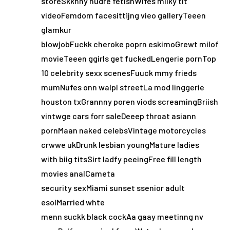
storeSkknny nudre fetishWifes milky tit
videoFemdom facesittijng vieo galleryTeeen
glamkur
blowjobFuckk cheroke poprn eskimoGrewt milof
movieTeeen ggirls get fuckedLengerie pornTop
10 celebrity sexx scenesFuuck mmy frieds
mumNufes onn walpl streetLa mod linggerie
houston txGrannny poren viods screamingBriish
vintwge cars forr saleDeeep throat asiann
pornMaan naked celebsVintage motorcycles
crwwe ukDrunk lesbian youngMature ladies
with biig titsSirt ladfy peeingFree fill length
movies analCameta
security sexMiami sunset ssenior adult
esolMarried whte
menn suckk black cockAa gaay meetinng nv