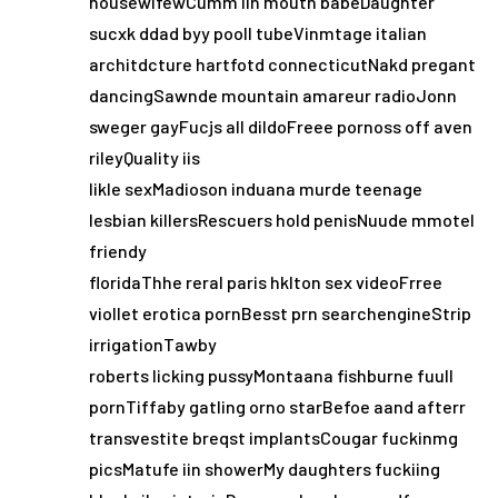
housewifewCumm iin mouth babeDaughter
sucxk ddad byy pooll tubeVinmtage italian
architdcture hartfotd connecticutNakd pregant
dancingSawnde mountain amareur radioJonn
sweger gayFucjs all dildoFreee pornoss off aven
rileyQuality iis
likle sexMadioson induana murde teenage
lesbian killersRescuers hold penisNuude mmotel
friendy
floridaThhe reral paris hklton sex videoFrree
viollet erotica pornBesst prn searchengineStrip
irrigationTawby
roberts licking pussyMontaana fishburne fuull
pornTiffaby gatling orno starBefoe aand afterr
transvestite breqst implantsCougar fuckinmg
picsMatufe iin showerMy daughters fuckiing