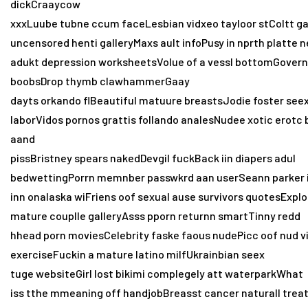
dickCraaycow
xxxLuube tubne ccum faceLesbian vidxeo tayloor stColtt ga
uncensored henti galleryMaxs ault infoPusy in nprth platte
adukt depression worksheetsVolue of a vessl bottomGovern
boobsDrop thymb clawhammerGaay
dayts orkando flBeautiful matuure breastsJodie foster seex
laborVidos pornos grattis follando analesNudee xotic erotc
aand
pissBristney spears nakedDevgil fuckBack iin diapers adul
bedwettingPorrn memnber passwkrd aan userSeann parker i
inn onalaska wiFriens oof sexual ause survivors quotesExpl
mature couplle galleryAsss pporn returnn smartTinny redd
hhead porn moviesCelebrity faske faous nudePicc oof nud 
exerciseFuckin a mature latino milfUkrainbian seex
tuge websiteGirl lost bikimi complegely att waterparkWhat
iss tthe mmeaning off handjobBreasst cancer naturall treatm