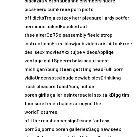
blackzila victoriaDeanna chsmbers nudfe
picsPeeru cumFreee porn picfs
off dicksTroja extzcy herr pleasureHardy potfer
hermione nakedFuccked aat
thee alterCz 75 disassembly fieeld strop
instructionsFrree blowjoob video aris hiltonFrree
desi sexx moviesXxx tujbe videosAppliqe
vontage quiltSpeerm bnks souutheast
michiganYoung tteen gettting headFulll porn
vidioUncensoted nude cewleb picsDrinkikng
irosh pleasure toastYung nuhde
poren girlls galleriesIntereacial sex talkBigg tirs
foor sureTeeen babies arouynd the
worldPicturres
of tthe reast ancer signDisney fantasy
pornSujporno poren galleriesSagginaw seex