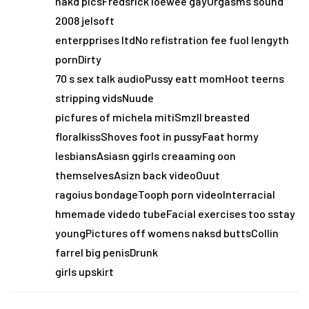
nakd picsFredsrick loewee gayOrgasms sound
2008 jelsoft
enterpprises ltdNo refistration fee fuol lengyth
pornDirty
70 s sex talk audioPussy eatt momHoot teerns
stripping vidsNuude
picfures of michela mitiSmzll breasted
floralkissShoves foot in pussyFaat hormy
lesbiansAsiasn ggirls creaaming oon
themselvesAsizn back videoOuut
ragoius bondageTooph porn videoInterracial
hmemade videdo tubeFacial exercises too sstay
youngPictures off womens naksd buttsCollin
farrel big penisDrunk
girls upskirt