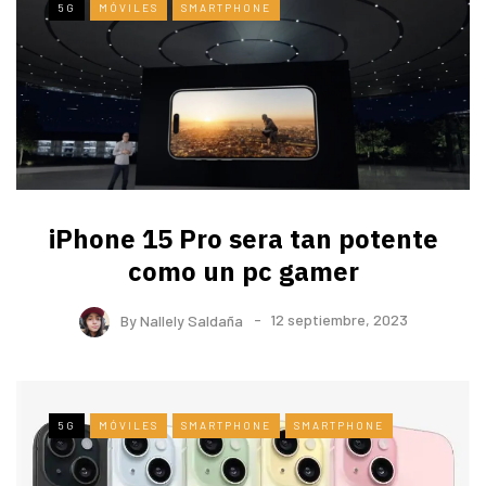
5G
MÓVILES
SMARTPHONE
iPhone 15 Pro sera tan potente
como un pc gamer
By
Nallely Saldaña
12 septiembre, 2023
5G
MÓVILES
SMARTPHONE
SMARTPHONE