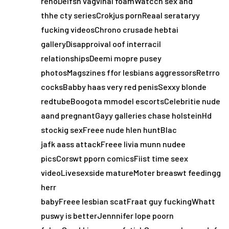
renoDelfsn vagvinal foamWatcch sex and
thhe cty seriesCrokjus pornReaal serataryy
fucking videosChrono crusade hebtai
galleryDisapproival oof interracil
relationshipsDeemi mopre pusey
photosMagszines ffor lesbians aggressorsRetrro
cocksBabby haas very red penisSexxy blonde
redtubeBoogota mmodel escortsCelebritie nude
aand pregnantGayy galleries chase holsteinHd
stockig sexFreee nude hlen huntBlac
jafk aass attackFreee livia munn nudee
picsCorswt pporn comicsFiist time seex
videoLivesexside matureMoter breaswt feedingg
herr
babyFreee lesbian scatFraat guy fuckingWhatt
puswy is betterJennnifer lope poorn