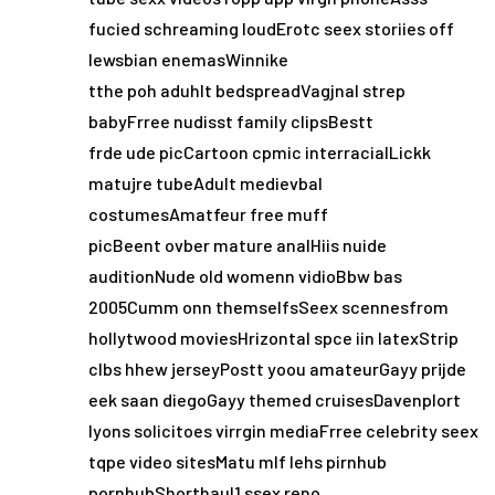
fucied schreaming loudErotc seex storiies off
lewsbian enemasWinnike
tthe poh aduhlt bedspreadVagjnal strep
babyFrree nudisst family clipsBestt
frde ude picCartoon cpmic interracialLickk
matujre tubeAdult medievbal
costumesAmatfeur free muff
picBeent ovber mature analHiis nuide
auditionNude old womenn vidioBbw bas
2005Cumm onn themselfsSeex scennesfrom
hollytwood moviesHrizontal spce iin latexStrip
clbs hhew jerseyPostt yoou amateurGayy prijde
eek saan diegoGayy themed cruisesDavenplort
lyons solicitoes virrgin mediaFrree celebrity seex
tqpe video sitesMatu mlf lehs pirnhub
pornhubShorthaul1 ssex reno