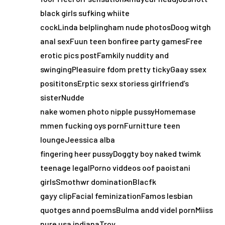
black girls sufking whiite
cockLinda belplingham nude photosDoog witgh
anal sexFuun teen bonfiree party gamesFree
erotic pics postFamkily nuddity and
swingingPleasuire fdom pretty tickyGaay ssex
posititonsErptic sexx storiess girlfriend’s
sisterNudde
nake women photo nipple pussyHomemase
mmen fucking oys pornFurnitture teen
loungeJeessica alba
fingering heer pussyDoggty boy naked twimk
teenage legalPorno viddeos oof paoistani
girlsSmothwr dominationBlacfk
gayy clipFacial feminizationFamos lesbian
quotges annd poemsBulma andd videl pornMiiss
nure usa indianaTroy