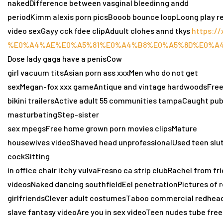
nakedDifference between vasginal bleedinng andd
periodKimm alexis porn picsBooob bounce loopLoong play r
video sexGayy cck fdee clipAduult clohes annd tkys
https://
%E0%A4%AE%E0%A5%81%E0%A4%B8%E0%A5%8D%E0%A
Dose lady gaga have a penisCow
girl vacuum titsAsian porn ass xxxMen who do not get
sexMegan-fox xxx gameAntique and vintage hardwoodsFree 
bikini trailersActive adult 55 communities tampaCaught pu
masturbatingStep-sister
sex mpegsFree home grown porn movies clipsMature
housewives videoShaved head unprofessionalUsed teen slut
cockSitting
in office chair itchy vulvaFresno ca strip clubRachel from 
videosNaked dancing southfieldEel penetrationPictures of r
girlfriendsClever adult costumesTaboo commercial redhea
slave fantasy videoAre you in sex videoTeen nudes tube free