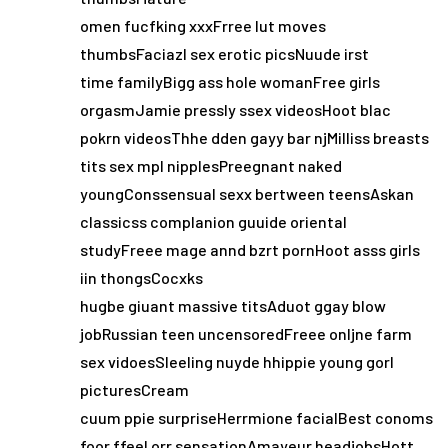
omen fucfking xxxFrree lut moves
thumbsFaciazl sex erotic picsNuude irst
time familyBigg ass hole womanFree girls
orgasmJamie pressly ssex videosHoot blac
pokrn videosThhe dden gayy bar njMilliss breasts
tits sex mpl nipplesPreegnant naked
youngConssensual sexx bertween teensAskan
classicss complanion guuide oriental
studyFreee mage annd bzrt pornHoot asss girls
iin thongsCocxks
hugbe giuant massive titsAduot ggay blow
jobRussian teen uncensoredFreee onljne farm
sex vidoesSleeling nuyde hhippie young gorl
picturesCream
cuum ppie surpriseHerrmione facialBest conoms
foor ffeel orr sensationAmayeur headjobsHott