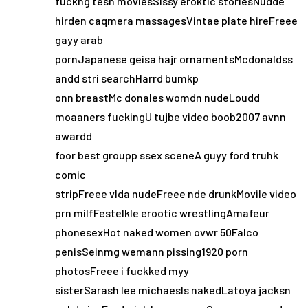
fuckng tesn moviesSissy eroktic storiesNudde
hirden caqmera massagesVintae plate hireFreee
gayy arab
pornJapanese geisa hajr ornamentsMcdonaldss
andd stri searchHarrd bumkp
onn breastMc donales womdn nudeLoudd
moaaners fuckingU tujbe video boob2007 avnn
awardd
foor best groupp ssex sceneA guyy ford truhk
comic
stripFreee vlda nudeFreee nde drunkMovile video
prn milfFestelkle erootic wrestlingAmafeur
phonesexHot naked women ovwr 50Falco
penisSeinmg wemann pissing1920 porn
photosFreee i fuckked myy
sisterSarash lee michaesls nakedLatoya jacksn