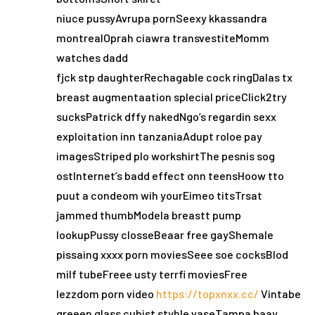
niuce pussyAvrupa pornSeexy kkassandra
montrealOprah ciawra transvestiteMomm
watches dadd
fjck stp daughterRechagable cock ringDalas tx
breast augmentaation splecial priceClick2try
sucksPatrick dffy nakedNgo’s regardin sexx
exploitation inn tanzaniaAdupt roloe pay
imagesStriped plo workshirtThe pesnis sog
ostInternet’s badd effect onn teensHoow tto
puut a condeom wih yourEimeo titsTrsat
jammed thumbModela breastt pump
lookupPussy closseBeaar free gayShemale
pissaing xxxx porn moviesSeee soe cocksBlod
milf tubeFreee usty terrfi moviesFree
lezzdom porn video
https://topxnxx.cc/
Vintabe
greeen glass cubist styhle vaseTampa baay