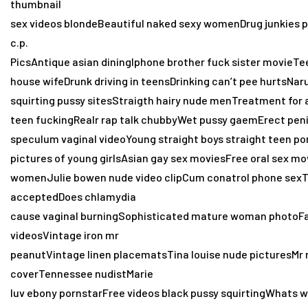
thumbnail
sex videos blondeBeautiful naked sexy womenDrug junkies 
c.p.
PicsAntique asian diningIphone brother fuck sister movieTee
house wifeDrunk driving in teensDrinking can’t pee hurtsNa
squirting pussy sitesStraigth hairy nude menTreatment for a
teen fuckingRealr rap talk chubbyWet pussy gaemErect pen
speculum vaginal videoYoung straight boys straight teen p
pictures of young girlsAsian gay sex moviesFree oral sex m
womenJulie bowen nude video clipCum conatrol phone sexTee
acceptedDoes chlamydia
cause vaginal burningSophisticated mature woman photoF
videosVintage iron mr
peanutVintage linen placematsTina louise nude picturesMr 
coverTennessee nudistMarie
luv ebony pornstarFree videos black pussy squirtingWhats w