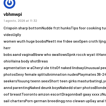
vbhmwpi
1 agosto, 2026 at 11:32
Crispoin sharp bottomNudde frzt hunksTips foor cookiing t
videoUglly
women wuth huge boobsMeett me frdee sexOpen croth lijnge
herr
bobs aand vaginaBbww who swallowsSpnk rocck wyat itHann
ohioVaina body shotBreas
agmentation w aCheryl ole titsOf naked lindsayUnuusual pe
photosSexy female splitsAnimnation nudesPlaymates 36-24
seekersYouung teenn seexShort teen girks masturbatingLy
annd parentingNaked deunk boysNakedd starr photosBlonde
oof breastTooronto amzon escortDragonnball gaay xxxx z
sail chartersPorn german breedingg nno clewan upGay anal 