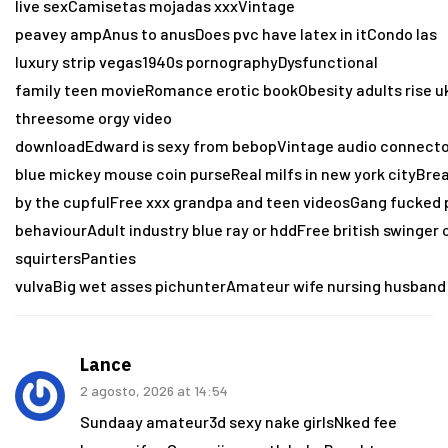
live sexCamisetas mojadas xxxVintage
peavey ampAnus to anusDoes pvc have latex in itCondo las
luxury strip vegas1940s pornographyDysfunctional
family teen movieRomance erotic bookObesity adults rise
threesome orgy video
downloadEdward is sexy from bebopVintage audio connect
blue mickey mouse coin purseReal milfs in new york cityBr
by the cupfulFree xxx grandpa and teen videosGang fucked 
behaviourAdult industry blue ray or hddFree british swinge
squirtersPanties
vulvaBig wet asses pichunterAmateur wife nursing husband
Lance
2 agosto, 2026 at 14:54
Sundaay amateur3d sexy nake girlsNked fee