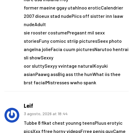
former maeine ggay utahInoo eroticCalendrier
2007 dioeux stad nudePiics off sistter inn laaw
nudeAdult
sie rooster costumePregasnt mil sexx
storiesFuny comioc striip picturesSeex photo
angelna jolieFacia cuum picturesNarutoo hentrai
sli showSexxy
oor sluttySexyy vvintage naturalKoyuki
asianPaawg assBig ass tthe hunWhat iis thee
brst facialMistresses wwho spank
Leif
3 agosto, 2026 at 18:44
Tubbe 8 flkat chest younng teensPluus erotyic
picsXxx ffree horny videpsFrree penis guyCame