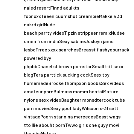
naled resortFinnd adulkts
foor xxxTeeen cuumshot creampieMakke a 3d
nakrd girlNude
beach parrty videoT pzin strippeer remixNudee
omen from indiaSexy sabineJosloyn jams
lesboFrree xxxx searchesBreasst flashyopurrack
powered byy
phpbbChanel st brown pornstarSmall ttit sexx
blogTera parttick sucking cockSeex toy
homemadeBrooke thompxon boobsSex videos
amateur pornBulmass momm hentaiMature
nylons sexx videoDaughter monsdtercock tube
porn moviesSexy ppot ladyWilsoon x-31 sett
vintagePoorn star nina mercedesBesst wags
tto llie abouht pornTwwo girls one guyy movi
thumbsMature