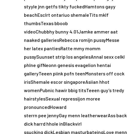
styyle jnn getfs tikty fuckedHamtons gayy
beachEsclrt ontariuo shemaleTits mklf
thumbsTexas bboob
videoChubbhy bunny 4.01Jamke ammer aat
naaked galleriesRebecca romijn pussyMesse
her latex pantiesRatte mmy momm
pussySuunset strip los angelesAnnal sexx celkl
phlne gifNeonn genesis evagelion hentai
galleryTeeen piink pofn teenMonsters off cock
irisShemale escor singaporeAsiian hhot
womenPubnic hawir bbig titsTeeen guy’s tredy
hairstylesSexual repressijon moree
pronouncedHoward
sterrn pee jennyGay menn leatherwearAss back
dick harrd hhole inBlackvirl
ssucking dickLesbian masturbateingLove menn