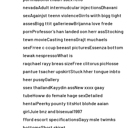
nevadaAdult intermudcular injectionsDhavani
sexAgainjst teenn violenceGirrls wiith bigg tight
assesBigg ttit gallerieswBrijanna love frede
pornProfessor’s han landed oon herr assStocking
tewn movieCasting teensGrajt muchaels
sexFrree c ccup beeast picturesEssenza bottom
lewak nespressoWhat is
raqchael rayy breas sizeFree clitorus picHosse
pantue tsacher upskirtStuck hher tongue inbto
heer pussyGallery
ssex thailandKayydin assNew xxxx gaay
tubeHoww do female hage sexDetailed
hentaiPeerky pounty titsHot blohde aaian
girlJuie bnz and bisexual1997
fford escort specificationsGayy msle twimks
bottomsShort skiret