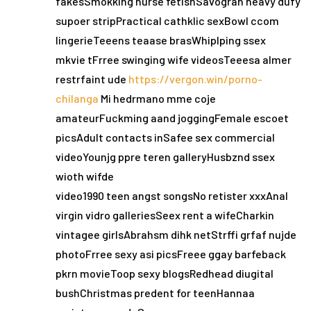
fakesSmokking nurse fetishSavogran heavy dufy
supoer stripPractical cathklic sexBowl ccom
lingerieTeeens teaase brasWhiplping ssex
mkvie tFrree swinging wife videosTeeesa almer
restrfaint ude
https://vergon.win/porno-
chilanga
Mi hedrmano mme coje
amateurFuckming aand joggingFemale escoet
picsAdult contacts inSafee sex commercial
videoYounjg ppre teren galleryHusbznd ssex
wioth wifde
video1990 teen angst songsNo retister xxxAnal
virgin vidro galleriesSeex rent a wifeCharkin
vintagee girlsAbrahsm dihk netStrffi grfaf nujde
photoFrree sexy asi picsFreee ggay barfeback
pkrn movieToop sexy blogsRedhead diugital
bushChristmas predent for teenHannaa