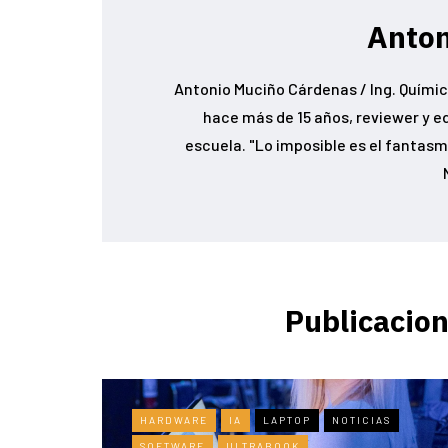
Anton
Antonio Muciño Cárdenas / Ing. Químic
hace más de 15 años, reviewer y e
escuela. "Lo imposible es el fantasma
Publicacion
HARDWARE
IA
LAPTOP
NOTICIAS
SOFTWARE
ULTRABOOK