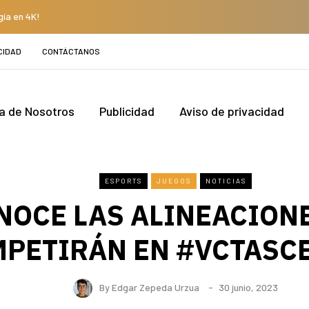
gía en 4K!
CIDAD
CONTÁCTANOS
a de Nosotros
Publicidad
Aviso de privacidad
ESPORTS
JUEGOS
NOTICIAS
NOCE LAS ALINEACION
PETIRÁN EN #VCTASC
By
Edgar Zepeda Urzua
30 junio, 2023