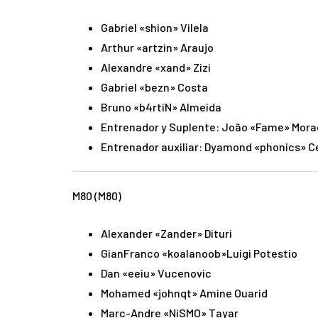
Gabriel «shion» Vilela
Arthur «artzin» Araujo
Alexandre «xand» Zizi
Gabriel «bezn» Costa
Bruno «b4rtiN» Almeida
Entrenador y Suplente: João «Fame» Mora
Entrenador auxiliar: Dyamond «phonics» 
M80 (M80)
Alexander «Zander» Dituri
GianFranco «koalanoob»Luigi Potestio
Dan «eeiu» Vucenovic
Mohamed «johnqt» Amine Ouarid
Marc-Andre «NiSMO» Tayar