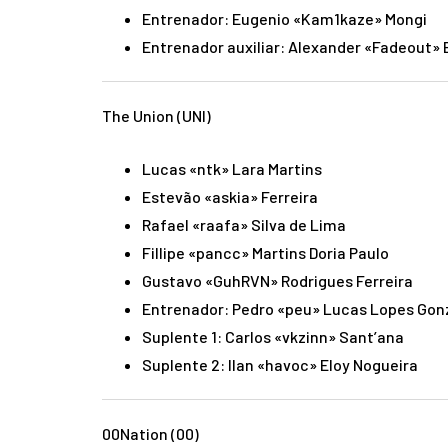
Entrenador: Eugenio «Kam1kaze» Mongi
Entrenador auxiliar: Alexander «Fadeout» 
The Union (UNI)
Lucas «ntk» Lara Martins
Estevão «askia» Ferreira
Rafael «raafa» Silva de Lima
Fillipe «pancc» Martins Doria Paulo
Gustavo «GuhRVN» Rodrigues Ferreira
Entrenador: Pedro «peu» Lucas Lopes Go
Suplente 1: Carlos «vkzinn» Sant’ana
Suplente 2: Ilan «havoc» Eloy Nogueira
00Nation (00)