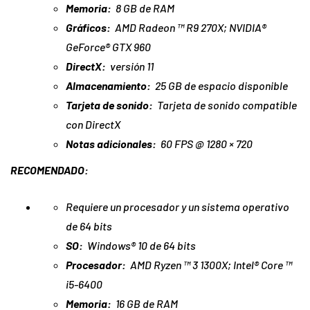
Memoria:
8 GB de RAM
Gráficos:
AMD Radeon ™ R9 270X; NVIDIA®
GeForce® GTX 960
DirectX:
versión 11
Almacenamiento:
25 GB de espacio disponible
Tarjeta de sonido:
Tarjeta de sonido compatible
con DirectX
Notas adicionales:
60 FPS @ 1280 × 720
RECOMENDADO:
Requiere un procesador y un sistema operativo
de 64 bits
SO:
Windows® 10 de 64 bits
Procesador:
AMD Ryzen ™ 3 1300X; Intel® Core ™
i5-6400
Memoria:
16 GB de RAM