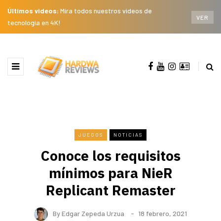
Últimos videos:
Mira todos nuestros videos de
VER
tecnología en 4K!
JUEGOS
NOTICIAS
Conoce los requisitos
mínimos para NieR
Replicant Remaster
By
Edgar Zepeda Urzua
18 febrero, 2021