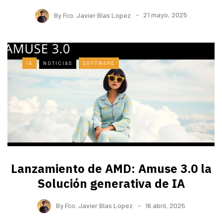
By
Fco. Javier Blas Lopez
21 mayo, 2025
IA
NOTICIAS
SOFTWARE
Lanzamiento de AMD: Amuse 3.0 la
Solución generativa de IA
By
Fco. Javier Blas Lopez
16 abril, 2025