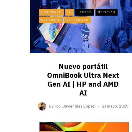
HARDWARE
IA
LAPTOP
NOTICIAS
SOFTWARE
ULTRABOOK
Nuevo portátil
OmniBook Ultra ​Next
Gen AI | HP and AMD
AI
By
Fco. Javier Blas Lopez
21 mayo, 2025