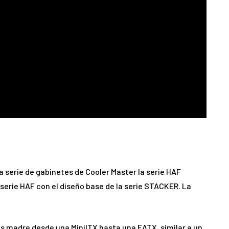
eva serie de gabinetes de Cooler Master la serie HAF
 serie HAF con el diseño base de la serie STACKER. La
as madre desde una MiniITX hasta una EATX, similar a un