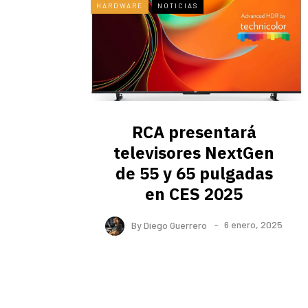
HARDWARE
NOTICIAS
RCA presentará
televisores NextGen
de 55 y 65 pulgadas
en CES 2025
By
Diego Guerrero
6 enero, 2025