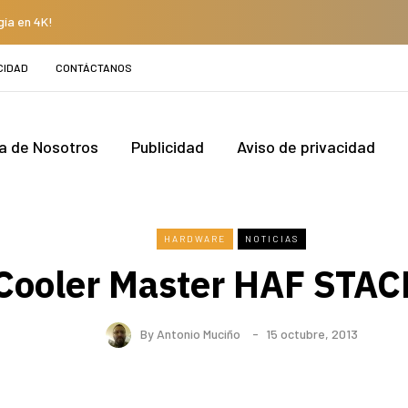
gía en 4K!
CIDAD
CONTÁCTANOS
a de Nosotros
Publicidad
Aviso de privacidad
HARDWARE
NOTICIAS
Cooler Master HAF STA
By
Antonio Muciño
15 octubre, 2013