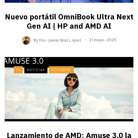
Nuevo portátil OmniBook Ultra ​Next
Gen AI | HP and AMD AI
By
Fco. Javier Blas Lopez
21 mayo, 2025
IA
NOTICIAS
SOFTWARE
Lanzamiento de AMD: Amuse 3.0 la