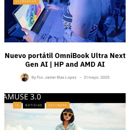
ULTRABOOK
Nuevo portátil OmniBook Ultra ​Next
Gen AI | HP and AMD AI
By
Fco. Javier Blas Lopez
21 mayo, 2025
IA
NOTICIAS
SOFTWARE