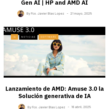
Gen AI | HP and AMD AI
By
Fco. Javier Blas Lopez
21 mayo, 2025
IA
NOTICIAS
SOFTWARE
Lanzamiento de AMD: Amuse 3.0 la
Solución generativa de IA
By
Fco. Javier Blas Lopez
16 abril, 2025