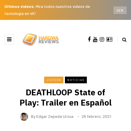
Últimos videos:
Mira todos nuestros videos de
VER
tecnología en 4K!
JUEGOS
NOTICIAS
DEATHLOOP State of
Play: Trailer en Español
By
Edgar Zepeda Urzua
26 febrero, 2021