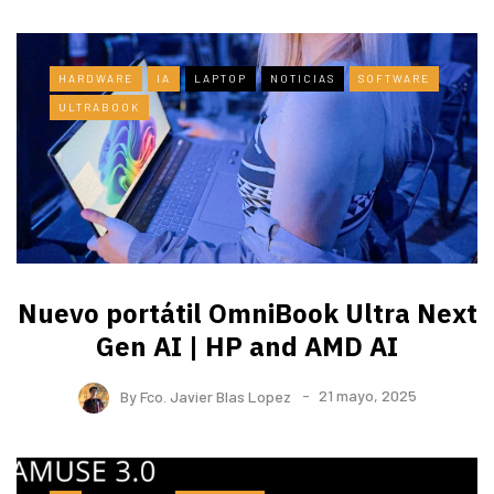
HARDWARE
IA
LAPTOP
NOTICIAS
SOFTWARE
ULTRABOOK
Nuevo portátil OmniBook Ultra ​Next
Gen AI | HP and AMD AI
By
Fco. Javier Blas Lopez
21 mayo, 2025