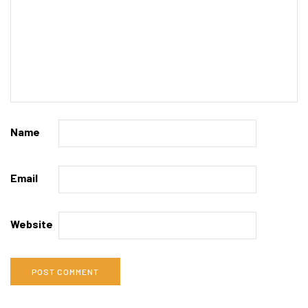
Name
Email
Website