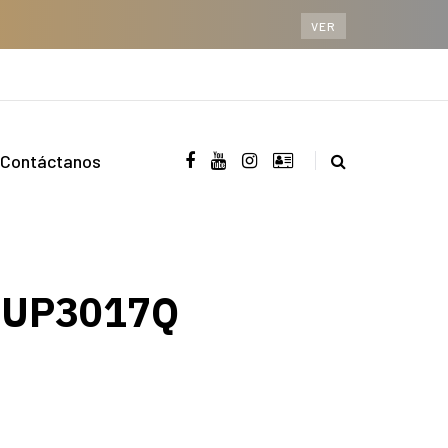
VER
Contáctanos
D UP3017Q