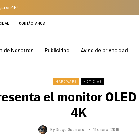
gía en 4K!
CIDAD
CONTÁCTANOS
a de Nosotros
Publicidad
Aviso de privacidad
HARDWARE
NOTICIAS
presenta el monitor OLE
4K
By
Diego Guerrero
11 enero, 2016