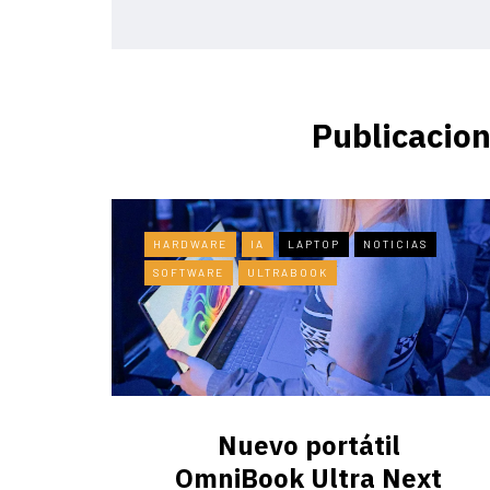
Publicacion
HARDWARE
IA
LAPTOP
NOTICIAS
SOFTWARE
ULTRABOOK
Nuevo portátil
OmniBook Ultra ​Next