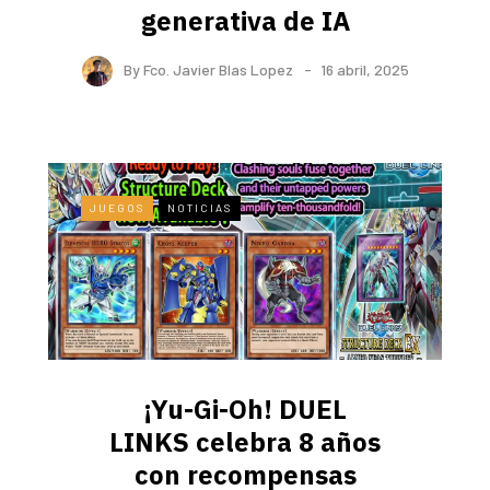
generativa de IA
By
Fco. Javier Blas Lopez
16 abril, 2025
JUEGOS
NOTICIAS
¡Yu-Gi-Oh! DUEL
LINKS celebra 8 años
con recompensas