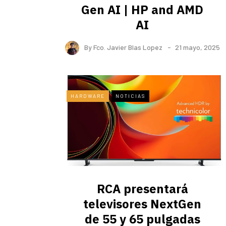
Gen AI | HP and AMD
AI
By
Fco. Javier Blas Lopez
21 mayo, 2025
HARDWARE
NOTICIAS
RCA presentará
televisores NextGen
de 55 y 65 pulgadas