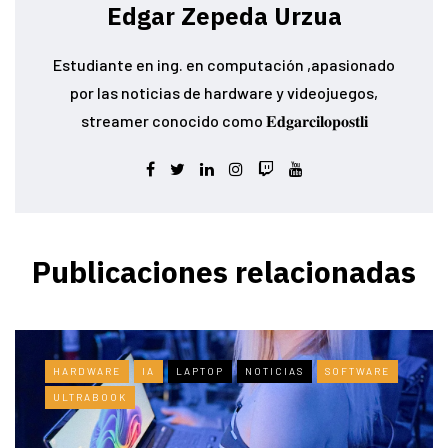
Edgar Zepeda Urzua
Estudiante en ing. en computación ,apasionado
por las noticias de hardware y videojuegos,
streamer conocido como 𝐄𝐝𝐠𝐚𝐫𝐜𝐢𝐥𝐨𝐩𝐨𝐬𝐭𝐥𝐢
Publicaciones relacionadas
HARDWARE
IA
LAPTOP
NOTICIAS
SOFTWARE
ULTRABOOK